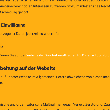
s Vertrags zwischen dir und uns erforderlich ist oder du ausdrücklich in d
deine berechtigten Interessen zu wahren, wozu mindestens das Recht au
tscheidung gehört.
 Einwilligung
bezogener Daten jederzeit zu widerrufen.
de
önnen Sie auf der
Website der Bundesbeauftragten für Datenschutz abru
beitung auf der Website
n auf unserer Website im Allgemeinen. Sofern abweichend von diesen In
en.
nische und organisatorische Maßnahmen gegen Verlust, Zerstörung, Zugr