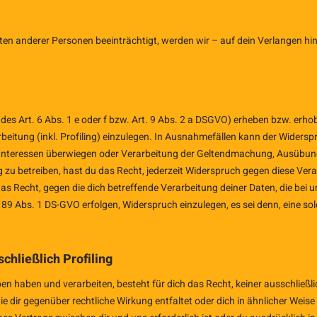
eiten anderer Personen beeinträchtigt, werden wir – auf dein Verlangen 
es Art. 6 Abs. 1 e oder f bzw. Art. 9 Abs. 2 a DSGVO) erheben bzw. erhob
rbeitung (inkl. Profiling) einzulegen. In Ausnahmefällen kann der Wider
n Interessen überwiegen oder Verarbeitung der Geltendmachung, Ausübun
 betreiben, hast du das Recht, jederzeit Widerspruch gegen diese Verarbe
as Recht, gegen die dich betreffende Verarbeitung deiner Daten, die bei 
Abs. 1 DS-GVO erfolgen, Widerspruch einzulegen, es sei denn, eine solch
chließlich Profiling
 haben und verarbeiten, besteht für dich das Recht, keiner ausschließlic
 dir gegenüber rechtliche Wirkung entfaltet oder dich in ähnlicher Weise